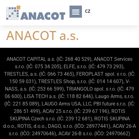
CZ
ANACOT a.s.
ANACOT CAPITAL a.s. (IČ: 268 40 529), ANACOT Services
s.r.o. (IČ: 075 34 205), ELFE, s.r.o. (IČ: 479 73 293),
TRESTLES, a.s. (IČ: 066 73 465), FEROPLAST spol. s r.o. (IČ:
150 59 031), TRESTLES Shop, s.r.o. (IČ: 014 14 607), V-
NASS, a.s. (IČ: 253 66 599), TRIANGOLO spol. s r.o. (IČ: 479
06 600), LISA TECH a.s. (IČ: 118 82 646), Laugo Arms, s.r.o.
(IČ: 221 85 089), LAUGO Arms USA, LLC, PBI future s.r.o. (IČ:
286 51 499), ACAV 25 s.r.o. (IČ: 239 67 196), ROTIS
SKUPINA Czech s.r.o. (IČ: 239 12 681), ROTIS SKUPINA
d.o.o., ROTIS, d.o.o., DAGO, s.r.o. (IČO: 28977441),
ACAV 26-A
s.r.o. (IČO:
24970646),
ACAV 26-B s.r.o. (IČO:
24970662)