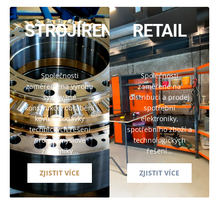
STROJÍRENSTVÍ
RETAIL
Společnosti
Společnosti
zaměřené na výrobu
zaměřené na
svařované
distribuci a prodej
konstrukce, obrábění
spotřební
kovů a dodávky
elektroniky,
technických řešení
spotřebního zboží a
pro průmyslové
technologických
zákazníky…
řešení…
ZJISTIT VÍCE
ZJISTIT VÍCE