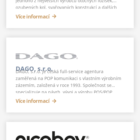
jednoho z největších výrobců otočných ložisek,
ozubených kol, svařovaných konstrukcí a dalších
strojních dílů ve Slovinsku.
Více informací
DAGO, s.r.o.
DAGO, s.r.o. je česká full-service agentura
zaměřená na POP komunikaci s vlastním výrobním
zázemím, založená v roce 1993. Společnost se
specializuje na návrh, vývoj a výrobu POS/POP
řešení pro obchodní řetězce a přední značky v
Více informací
segmentech FMCG (Fast Moving Consumer Goods),
elektroniky, farmacie a dalších odvětvích.