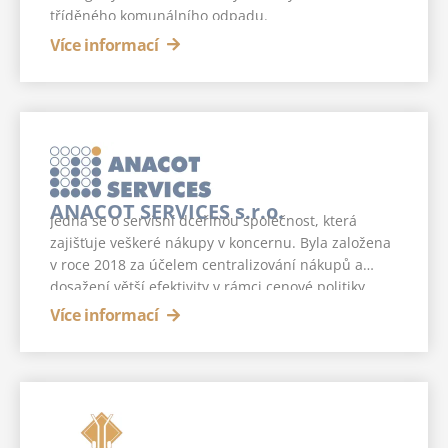
tříděného komunálního odpadu.
Více informací
ANACOT SERVICES s.r.o.
Jedná se o servisní dceřinou společnost, která
zajišťuje veškeré nákupy v koncernu. Byla založena
v roce 2018 za účelem centralizování nákupů a
dosažení větší efektivity v rámci cenové politiky
stávajících dodavatelů v jednotlivých firmách.
Více informací