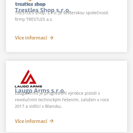
Trestles Shop s.r.o.
TRESTLES Shop, s.r.o. je sesterskou společností
firmy TRESTLES a.s.
Více informací
Laugo Arms s.r.o.
Laugo Arms je progresivní výrobce pistolí s
revolučním technickým řešením, založen v roce
2017 a sídlící v Blansku.
Více informací