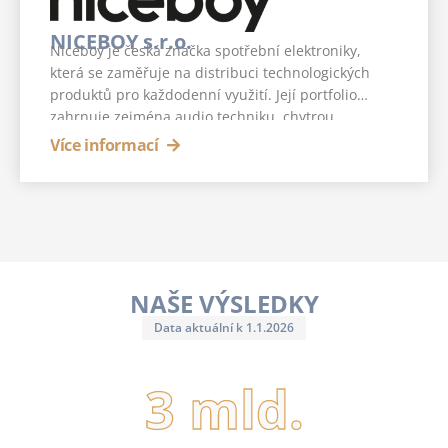
NICEBOY s.r.o.
Niceboy je česká značka spotřební elektroniky,
která se zaměřuje na distribuci technologických
produktů pro každodenní využití. Její portfolio
zahrnuje zejména audio techniku, chytrou
elektroniku, produkty pro domácnost a
Více informací
příslušenství s důrazem na funkčnost, uživatelský
komfort a dostupnost.
NAŠE VÝSLEDKY
Data aktuální k 1.1.2026
3
 mld.