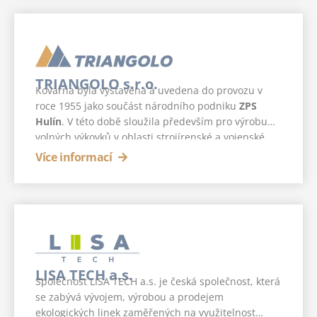
TRIANGOLO s.r.o.
Kovárna byla vystavěna a uvedena do provozu v
roce 1955 jako součást národního podniku
ZPS
Hulín
. V této době sloužila především pro výrobu
volných výkovků v oblasti strojírenské a vojenské
výroby.
Více informací
LISA TECH a.s.
Společnost LISA TECH a.s. je česká společnost, která
se zabývá vývojem, výrobou a prodejem
ekologických linek zaměřených na využitelnost