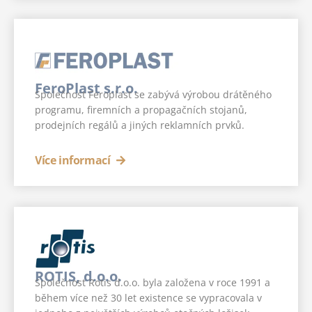
FeroPlast s.r.o.
Společnost Feroplast se zabývá výrobou drátěného
programu, firemních a propagačních stojanů,
prodejních regálů a jiných reklamních prvků.
Více informací
ROTIS, d.o.o.
Společnost Rotis d.o.o. byla založena v roce 1991 a
během více než 30 let existence se vypracovala v