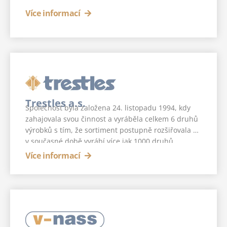
Více informací
Trestles a.s.
Společnost byla založena 24. listopadu 1994, kdy
zahajovala svou činnost a vyráběla celkem 6 druhů
výrobků s tím, že sortiment postupně rozšiřovala a
v současné době vyrábí více jak 1000 druhů
výrobků (manipulační technika, stojany, stojany na
Více informací
dřevo, stavební stojany, regály, regáové systémy,
bezšroubové regály, rudle, kozidla, stavební
kozidla, transportní vozíky, válcování trubek,
válcování profilů, lakování, dělení svitků,
kovovýroba).