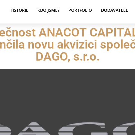
E
HISTORIE
KDO JSME?
PORTFOLIO
DODAVATELÉ
ečnost ANACOT CAPITAL
čila novu akvizici spole
DAGO, s.r.o.