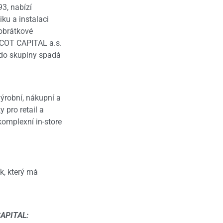
3, nabízí
iku a instalaci
oobrátkové
NACOT CAPITAL a.s.
á do skupiny spadá
výrobní, nákupní a
 pro retail a
omplexní in-store
k, který má
CAPITAL: