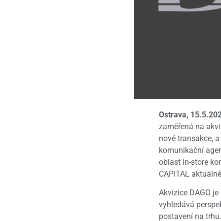
Ostrava, 15.5.20
zaměřená na akviz
nové transakce, a
komunikační agent
oblast in-store k
CAPITAL aktuálně 
Akvizice DAGO je 
vyhledává perspekt
postavení na trhu