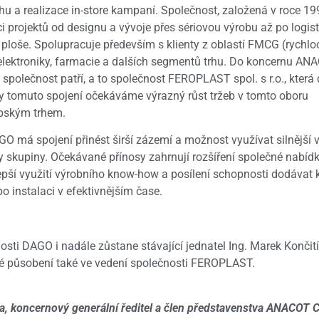
u a realizace in-store kampaní. Společnost, založená v roce 199
i projektů od designu a vývoje přes sériovou výrobu až po logist
 ploše. Spolupracuje především s klienty z oblastí FMCG (rychl
 elektroniky, farmacie a dalších segmentů trhu. Do koncernu A
 společnost patří, a to společnost FEROPLAST spol. s r.o., kter
y tomuto spojení očekáváme výrazný růst tržeb v tomto oboru
opským trhem.
O má spojení přinést širší zázemí a možnost využívat silnější 
y skupiny. Očekávané přínosy zahrnují rozšíření společné nabídky
ší využití výrobního know-how a posílení schopnosti dodávat k
o instalaci v efektivnějším čase.
osti DAGO i nadále zůstane stávající jednatel Ing. Marek Končití
své působení také ve vedení společnosti FEROPLAST.
ka, koncernový generální ředitel a člen představenstva ANACOT 