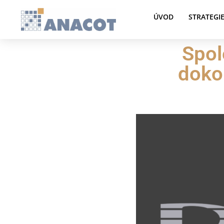
ÚVOD
STRATEGI
Spol
dokon