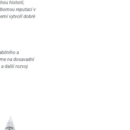
ou historií,
bornou reputací v
emí vytvoří dobré
abilního a
jeme na dosavadní
a další rozvoj