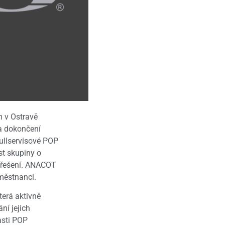
 v Ostravě
la dokončení
fullservisové POP
st skupiny o
h řešení. ANACOT
aměstnanci.
terá aktivně
ní jejich
asti POP