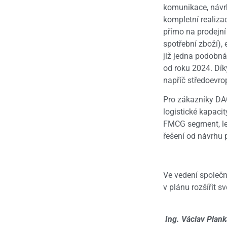
komunikace, návrh
kompletní realizac
přímo na prodejní
spotřební zboží),
již jedna podobná
od roku 2024. Dík
napříč středoevr
Pro zákazníky DAG
logistické kapacit
FMCG segment, lep
řešení od návrhu p
Ve vedení společn
v plánu rozšířit 
Ing. Václav Plan