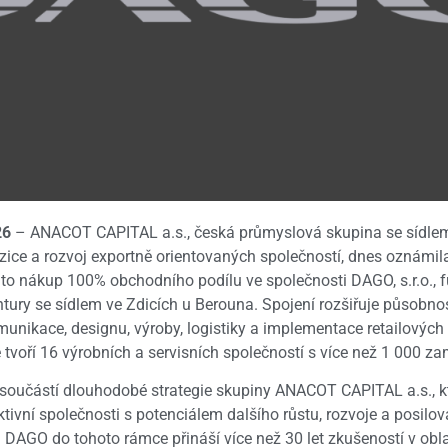
26
– ANACOT CAPITAL a.s., česká průmyslová skupina se sídlem
ice a rozvoj exportně orientovaných společností, dnes oznámi
 to nákup 100% obchodního podílu ve společnosti DAGO, s.r.o., 
ury se sídlem ve Zdicích u Berouna. Spojení rozšiřuje působno
omunikace, designu, výroby, logistiky a implementace retailovýc
tvoří 16 výrobních a servisních společností s více než 1 000 z
součástí dlouhodobé strategie skupiny ANACOT CAPITAL a.s., k
ivní společnosti s potenciálem dalšího růstu, rozvoje a posilová
. DAGO do tohoto rámce přináší více než 30 let zkušeností v obl