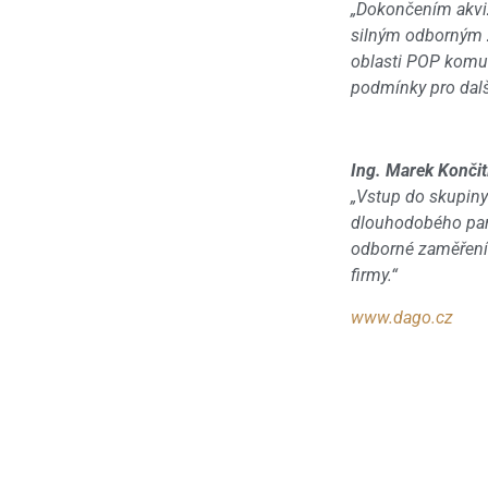
„Dokončením akvi
silným odborným 
oblasti POP komun
podmínky pro dalš
Ing. Marek Končit
„Vstup do skupiny
dlouhodobého part
odborné zaměření 
firmy.“
www.dago.cz