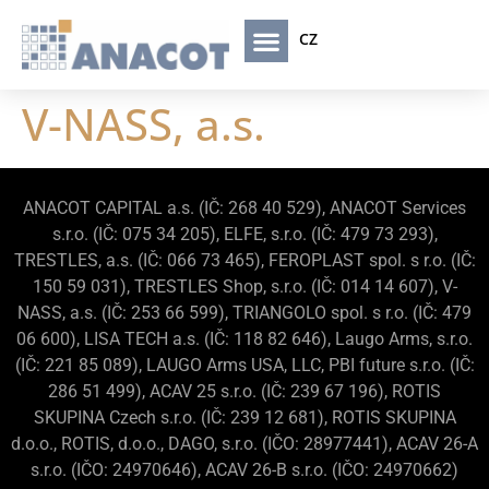
CZ
V-NASS, a.s.
ANACOT CAPITAL a.s. (IČ: 268 40 529), ANACOT Services
s.r.o. (IČ: 075 34 205), ELFE, s.r.o. (IČ: 479 73 293),
TRESTLES, a.s. (IČ: 066 73 465), FEROPLAST spol. s r.o. (IČ:
150 59 031), TRESTLES Shop, s.r.o. (IČ: 014 14 607), V-
NASS, a.s. (IČ: 253 66 599), TRIANGOLO spol. s r.o. (IČ: 479
06 600), LISA TECH a.s. (IČ: 118 82 646), Laugo Arms, s.r.o.
(IČ: 221 85 089), LAUGO Arms USA, LLC, PBI future s.r.o. (IČ:
286 51 499), ACAV 25 s.r.o. (IČ: 239 67 196), ROTIS
SKUPINA Czech s.r.o. (IČ: 239 12 681), ROTIS SKUPINA
d.o.o., ROTIS, d.o.o., DAGO, s.r.o. (IČO: 28977441),
ACAV 26-A
s.r.o. (IČO:
24970646),
ACAV 26-B s.r.o. (IČO:
24970662)